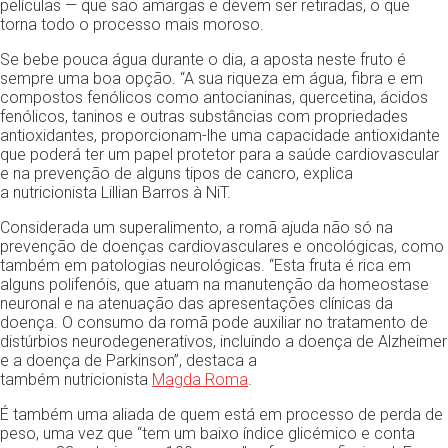
películas — que são amargas e devem ser retiradas, o que
torna todo o processo mais moroso.
Se bebe pouca água durante o dia, a aposta neste fruto é
sempre uma boa opção. “A sua riqueza em água, fibra e em
compostos fenólicos como antocianinas, quercetina, ácidos
fenólicos, taninos e outras substâncias com propriedades
antioxidantes, proporcionam-lhe uma capacidade antioxidante
que poderá ter um papel protetor para a saúde cardiovascular
e na prevenção de alguns tipos de cancro, explica
a nutricionista Lillian Barros à NiT.
Considerada um superalimento, a romã ajuda não só na
prevenção de doenças cardiovasculares e oncológicas, como
também em patologias neurológicas. “Esta fruta é rica em
alguns polifenóis, que atuam na manutenção da homeostase
neuronal e na atenuação das apresentações clínicas da
doença. O consumo da romã pode auxiliar no tratamento de
distúrbios neurodegenerativos, incluindo a doença de Alzheimer
e a doença de Parkinson”, destaca a
também nutricionista
Magda Roma
.
É também uma aliada de quem está em processo de perda de
peso, uma vez que “tem um baixo índice glicémico e conta