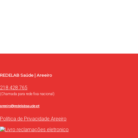
Entre em contacto com a REDELAB Saúde
Use o formulário para contacto, onde poderá esclarecer as
suas dúvidas, ou proceder à marcação de exames e consultas.
Contacte-nos
REDELAB Saúde | Areeiro
218 428 765
(Chamada para rede fixa nacional)
areeiro@redelabsaude.pt
Política de Privacidade Areeiro