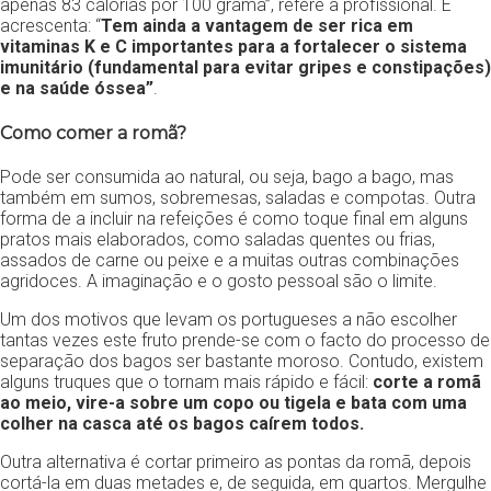
apenas 83 calorias por 100 grama”, refere a profissional. E
acrescenta: “
Tem ainda a vantagem de ser rica em
vitaminas K e C importantes para a fortalecer o sistema
imunitário (fundamental para evitar gripes e constipações)
e na saúde óssea”
.
Como comer a romã?
Pode ser consumida ao natural, ou seja, bago a bago, mas
também em sumos, sobremesas, saladas e compotas. Outra
forma de a incluir na refeições é como toque final em alguns
pratos mais elaborados, como saladas quentes ou frias,
assados de carne ou peixe e a muitas outras combinações
agridoces. A imaginação e o gosto pessoal são o limite.
Um dos motivos que levam os portugueses a não escolher
tantas vezes este fruto prende-se com o facto do processo de
separação dos bagos ser bastante moroso. Contudo, existem
alguns truques que o tornam mais rápido e fácil:
corte a romã
ao meio, vire-a sobre um copo ou tigela e bata com uma
colher na casca até os bagos caírem todos.
Outra alternativa é cortar primeiro as pontas da romã, depois
cortá-la em duas metades e, de seguida, em quartos. Mergulhe