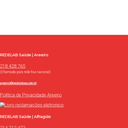
Use o formulário para contacto, onde poderá esclarecer as
suas dúvidas, ou proceder à marcação de exames e consultas.
Contacte-nos
REDELAB Saúde | Areeiro
218 428 765
(Chamada para rede fixa nacional)
areeiro@redelabsaude.pt
Política de Privacidade Areeiro
REDELAB Saúde | Alfragide
214 712 472