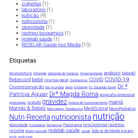
colheitas
(1)
laboratório
(1)
nutrição
(9)
nutricionista
(1)
obesidade
(1)
rastreio bioquimico
(1)
redelab saúde
(1)
REDELAB Saúde nos Media
(13)
Etiquetas
análises
Acupunctura
bebe4D
Alfragide
alteração de horários
Amamentação
COVID-19
Bebecord
bebé
COVID
cirurgia geral
Coronavirus
Dr.ª
Criopreservação
dia mundial
dieta
DiGeorge
Dr. Eduardo Xavier
Drª Magda Roma
Patrícia Aguiar
ecografia emocional
gravidez
mamã
gratuito
ginecologia
horário de funcionamento
Mamãs & Bebés
MediSobral
NeuroPediatria
Massagem Terapêutica
nutrição
nutricionista
Nutri-Receita
proctologia
rastreio
obesidade
Panorama
Osteopatia
Pandemia
redelab saúde
receita
Sobral de Monte Agraço
recém-nascido
saude
teste
workshop