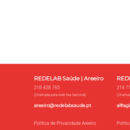
Entre em contacto 
Use o formulário para contacto, onde pode
marcação de exames e consultas.
REDELAB Saúde | Areeiro
REDE
218 428 765
214 7
(Chamada para rede fixa nacional)
(Chamada
areeiro@redelabsaude.pt
alfra
Política de Privacidade Areeiro
Políti