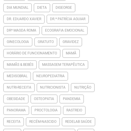
DIA MUNDIAL
DIETA
DIGEORGE
DR. EDUARDO XAVIER
DR.ª PATRÍCIA AGUIAR
DRª MAGDA ROMA
ECOGRAFIA EMOCIONAL
GINECOLOGIA
GRATUITO
GRAVIDEZ
HORÁRIO DE FUNCIONAMENTO
MAMÃ
MAMÃS & BEBÉS
MASSAGEM TERAPÊUTICA
MEDISOBRAL
NEUROPEDIATRIA
NUTRI-RECEITA
NUTRICIONISTA
NUTRIÇÃO
OBESIDADE
OSTEOPATIA
PANDEMIA
PANORAMA
PROCTOLOGIA
RASTREIO
RECEITA
RECÉM-NASCIDO
REDELAB SAÚDE