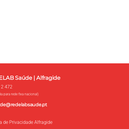
com a REDELAB Saúde
rá esclarecer as suas dúvidas, ou proceder à
LAB Saúde | Alfragide
12 472
 para rede fixa nacional)
gide@redelabsaude.pt
ca de Privacidade Alfragide