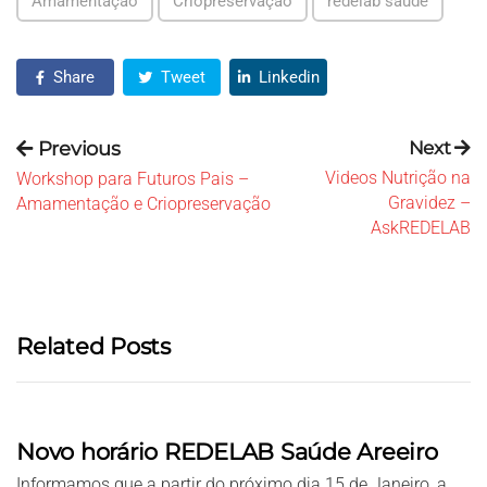
Amamentação
Criopreservação
redelab saúde
Share
Tweet
Linkedin
Previous
Next
Videos Nutrição na
Workshop para Futuros Pais –
Gravidez –
Amamentação e Criopreservação
AskREDELAB
Related Posts
Novo horário REDELAB Saúde Areeiro
Informamos que a partir do próximo dia 15 de Janeiro, a