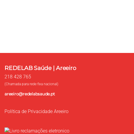
Use o formulário para contacto, onde poderá esclarecer as
suas dúvidas, ou proceder à marcação de exames e
consultas.
Contacte-nos
REDELAB Saúde | Areeiro
218 428 765
(Chamada para rede fixa nacional)
areeiro@redelabsaude.pt
Política de Privacidade Areeiro