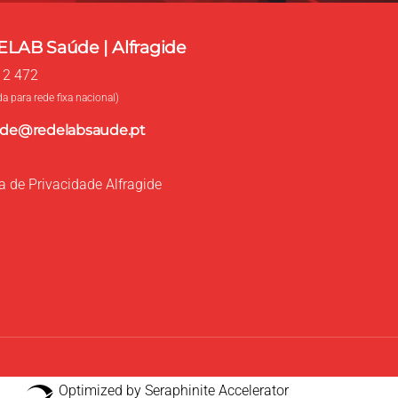
LAB Saúde | Alfragide
12 472
 para rede fixa nacional)
gide@redelabsaude.pt
ca de Privacidade Alfragide
Optimized by Seraphinite Accelerator