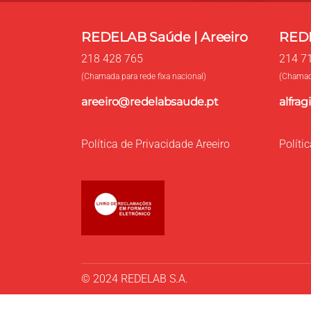
REDELAB Saúde | Areeiro
REDE
218 428 765
214 7
(Chamada para rede fixa nacional)
(Chamada
areeiro@redelabsaude.pt
alfra
Política de Privacidade Areeiro
Políti
© 2024 REDELAB S.A.