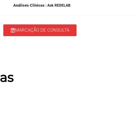
Análises Clínicas
|
Ask REDELAB
MARCAÇÃO DE CONSULTA
 nos Media
Aqui Acontece
cas