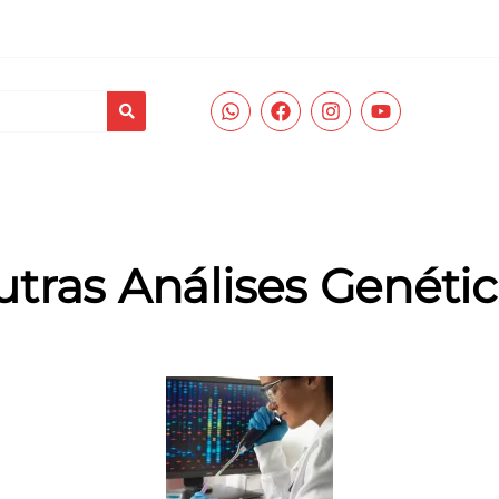
ades
Prevenção e Diagnóstico
Corpo Clínico
REDELAB Saúde
tras Análises Genéti