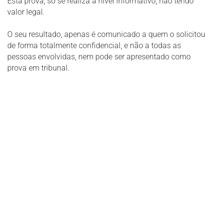
Esta prova, só se realiza a nível informativo, não tendo
valor legal.
O seu resultado, apenas é comunicado a quem o solicitou
de forma totalmente confidencial, e não a todas as
pessoas envolvidas, nem pode ser apresentado como
prova em tribunal.
Entre em contacto com a REDELAB
Saúde
Use o formulário para contacto, onde poderá esclarecer as
suas dúvidas, ou proceder à marcação de exames e
consultas.
Contacte-nos