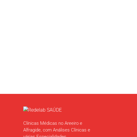
Contacte-nos
Clínicas Médicas no Areeiro e
Alfragide, com Análises Clínicas e
várias Especialidades.