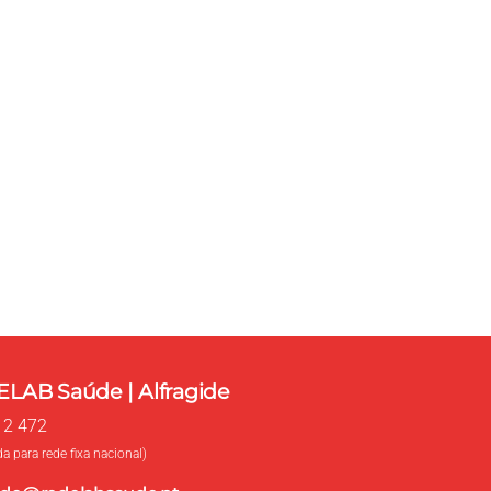
com a REDELAB Saúde
rá esclarecer as suas dúvidas, ou proceder à
LAB Saúde | Alfragide
12 472
 para rede fixa nacional)