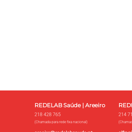
Entre em contacto 
Use o formulário para contacto, onde pode
marcação de exames e consultas.
REDELAB Saúde | Areeiro
REDE
218 428 765
214 7
(Chamada para rede fixa nacional)
(Chamada