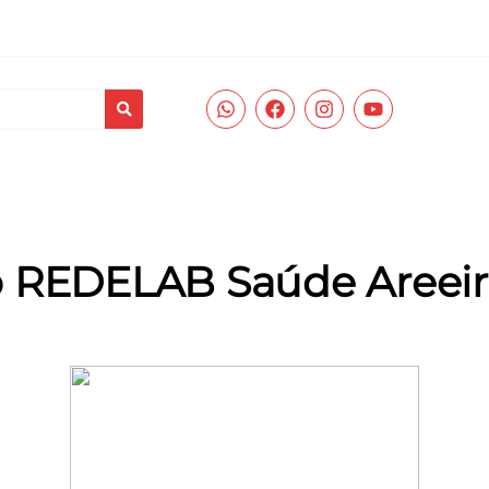
ades
Prevenção e Diagnóstico
Corpo Clínico
REDELAB Saúde
o REDELAB Saúde Areei