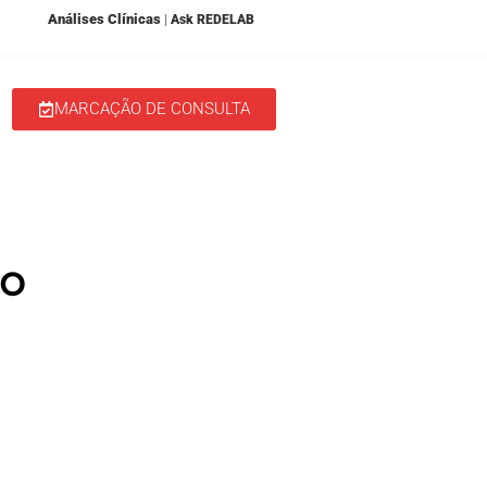
Análises Clínicas
|
Ask REDELAB
MARCAÇÃO DE CONSULTA
 nos Media
Aqui Acontece
ro