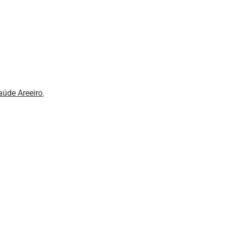
úde Areeiro
,