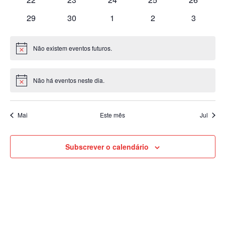
eventos
eventos
eventos
eventos
eventos
0
0
0
0
0
29
30
1
2
3
eventos
eventos
eventos
eventos
eventos
Não existem eventos futuros.
Aviso
Não há eventos neste dia.
Aviso
Mai
Este mês
Jul
Subscrever o calendário