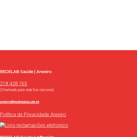
Entre em contacto com a REDELAB Saúde
Use o formulário para contacto, onde poderá esclarecer as
suas dúvidas, ou proceder à marcação de exames e consultas.
Contacte-nos
REDELAB Saúde | Areeiro
218 428 765
(Chamada para rede fixa nacional)
areeiro@redelabsaude.pt
Política de Privacidade Areeiro