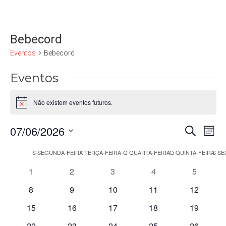
Bebecord
Eventos
Bebecord
Eventos
Não existem eventos futuros.
Aviso
07/06/2026
Naveg
Nav
Pesquisar
Mês
de
de
Selecione
vis
Calendário
a
S
SEGUNDA-FEIRA
T
TERÇA-FEIRA
Q
QUARTA-FEIRA
Q
QUINTA-FEIRA
S
SE
pesqui
data.
de
de
0
0
0
0
0
1
2
3
4
5
e
Eve
Eventos
eventos
eventos
eventos
eventos
eventos
visuali
0
0
0
0
0
8
9
10
11
12
eventos
eventos
eventos
eventos
eventos
de
0
0
0
0
0
15
16
17
18
19
Evento
eventos
eventos
eventos
eventos
eventos
0
0
0
0
0
22
23
24
25
26