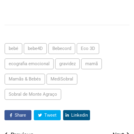
bebé
bebe4D
Bebecord
Eco 3D
ecografia emocional
gravidez
mamã
Mamãs & Bebés
MediSobral
Sobral de Monte Agraço
Share
Tweet
Linkedin