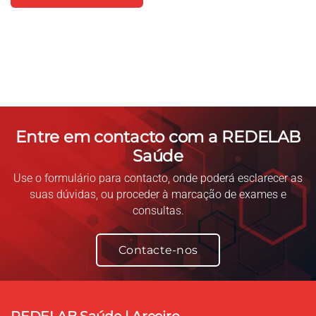
Entre em contacto com a REDELAB
Saúde
Use o formulário para contacto, onde poderá esclarecer as
suas dúvidas, ou proceder à marcação de exames e
consultas.
Contacte-nos