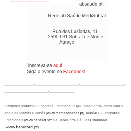
absaude.pt
Redelab Saúde MediSobral
Rua dos Lusíadas, 41
2590-031 Sobral de Monte
Agraço
Inscreva-se
aqui
Siga o evento no
Facebook!
————————-“————————————
-“————————————
-“
————————————
-“———————
5 minutos gratuitos – Ecografia Emocional 3D|4D MediSobral,
conta com o
apoio da Mamãs e Bebés (
www.mamasebe
bes.pt
), bebé4D – Ecografias
Emocionais (
www.bebe4d.pt/pt)
e BebéCord- Células Estaminais
(
www.bebecord.pt
).