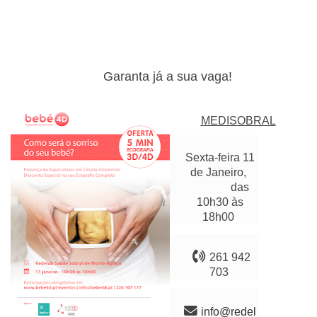
Garanta já a sua vaga
!
MEDISOBRAL
Sexta-feira 11
de Janeiro,
das
10h30 às
18h00

261 942
703

info@redel