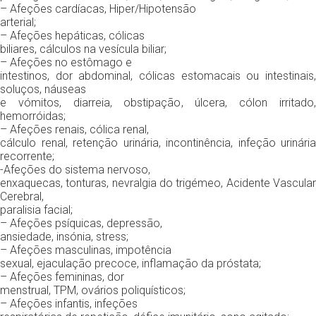
– Afeções cardíacas, Hiper/Hipotensão
arterial;
– Afeções hepáticas, cólicas
biliares, cálculos na vesícula biliar;
– Afeções no estômago e
intestinos, dor abdominal, cólicas estomacais ou intestinais,
soluços, náuseas
e vómitos, diarreia, obstipação, úlcera, cólon irritado,
hemorróidas;
– Afeções renais, cólica renal,
cálculo renal, retenção urinária, incontinência, infeção urinária
recorrente;
-Afeções do sistema nervoso,
enxaquecas, tonturas, nevralgia do trigémeo, Acidente Vascular
Cerebral,
paralisia facial;
– Afeções psíquicas, depressão,
ansiedade, insónia, stress;
– Afeções masculinas, impotência
sexual, ejaculação precoce, inflamação da próstata;
– Afeções femininas, dor
menstrual, TPM, ovários poliquísticos;
– Afeções infantis, infeções