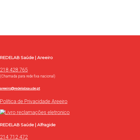
Use o formulário para contacto, onde poderá esclarecer as
suas dúvidas, ou proceder à marcação de exames e consultas.
Contacte-nos
REDELAB Saúde | Areeiro
218 428 765
(Chamada para rede fixa nacional)
areeiro@redelabsaude.pt
Política de Privacidade Areeiro
REDELAB Saúde | Alfragide
214 712 472