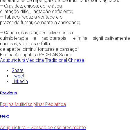
respiratórias de repetição, défice imunitário, sono agitado;
– Gravidez, enjoos, dor ciática,
dilatação difícil, lactação deficiente;
– Tabaco, reduz a vontade e o
prazer de fumar, combate a ansiedade;
– Cancro, nas reações adversas da
quimioterapia e radioterapia, elimina significativamente
náuseas, vómitos e falta
de apetite, diminui tonturas e cansaço;
Equipa Acunputura REDELAB Saúde
Acupunctura
Medicina Tradicional Chinesa
Share
Tweet
Linkedin
Previous
Equipa Multidisciplinar Pediátrica
Next
Acupunctura – Sessão de esclarecimento