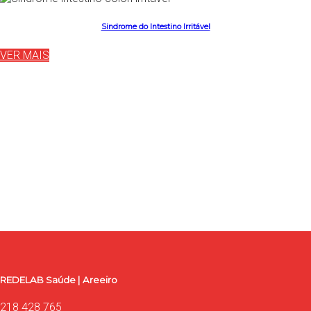
Sindrome do Intestino Irritável
VER MAIS
Entre em contacto com a REDELAB Saúde
Use o formulário para contacto, onde poderá esclarecer as
suas dúvidas, ou proceder à marcação de exames e consultas.
Contacte-nos
REDELAB Saúde | Areeiro
218 428 765