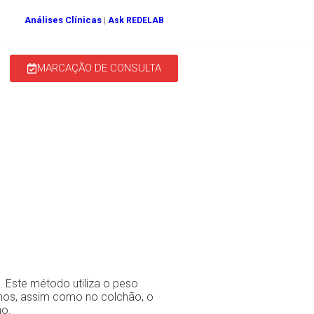
Análises Clínicas
|
Ask REDELAB
MARCAÇÃO DE CONSULTA
e nos Media
Aqui Acontece
. Este método utiliza o peso
lhos, assim como no colchão, o
no.