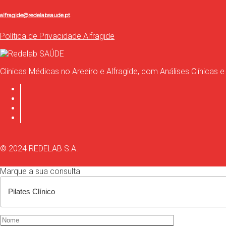
alfragide@redelabsaude.pt
Política de Privacidade Alfragide
Clínicas Médicas no Areeiro e Alfragide, com Análises Clínicas e
© 2024 REDELAB S.A.
Marque a sua consulta