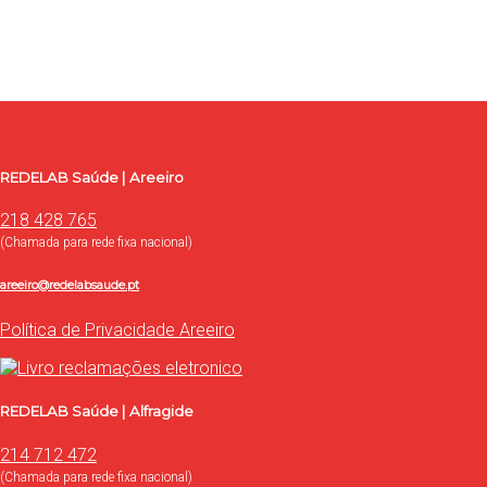
Use o formulário para contacto, onde poderá esclarecer as su
Contacte-nos
REDELAB Saúde | Areeiro
218 428 765
(Chamada para rede fixa nacional)
areeiro@redelabsaude.pt
Política de Privacidade Areeiro
REDELAB Saúde | Alfragide
214 712 472
(Chamada para rede fixa nacional)