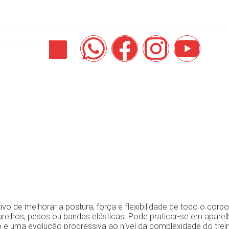
des
Prevenção e Diagnóstico
Corpo Clínico
REDELAB Saúd
o de melhorar a postura, força e flexibilidade de todo o corpo
relhos, pesos ou bandas elásticas. Pode praticar-se em apare
 e uma evolução progressiva ao nível da complexidade do trei