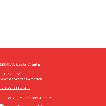
Entre em contacto com a REDELAB Saúde
Use o formulário para contacto, onde poderá esclarecer as
suas dúvidas, ou proceder à marcação de exames e consultas.
Contacte-nos
REDELAB Saúde | Areeiro
218 428 765
(Chamada para rede fixa nacional)
areeiro@redelabsaude.pt
Política de Privacidade Areeiro