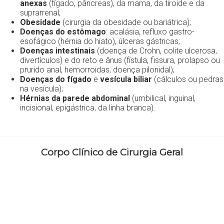
anexas
(fígado, pâncreas), da mama, da tiroide e da
suprarrenal;
Obesidade
(cirurgia da obesidade ou bariátrica);
Doenças do estômago
: acalásia, refluxo gastro-
esofágico (hérnia do hiato), úlceras gástricas;
Doenças intestinais
(doença de Crohn, colite ulcerosa,
divertículos) e do reto e ânus (fístula, fissura, prolapso ou
prurido anal, hemorroidas, doença pilonidal);
Doenças do fígado
e
vesícula biliar
(cálculos ou pedras
na vesícula);
Hérnias da parede abdominal
(umbilical, inguinal,
incisional, epigástrica, da linha branca).
Corpo Clínico de Cirurgia Geral