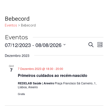
Bebecord
Eventos
Bebecord
Eventos
07/12/2023
 - 
08/08/2026
Naveg
Nav
Pesquisar
Lista
de
de
Selecione
vis
a
Dezembro 2023
pesqui
data.
de
e
Eve
QUI
7 Dezembro 2023 @ 18:30
-
20:00
7
visuali
Primeiros cuidados ao recém-nascido
de
REDELAB Saúde | Areeiro
Praça Francisco Sá Carneiro, 1,
Evento
Lisboa, Areeiro
Gratis